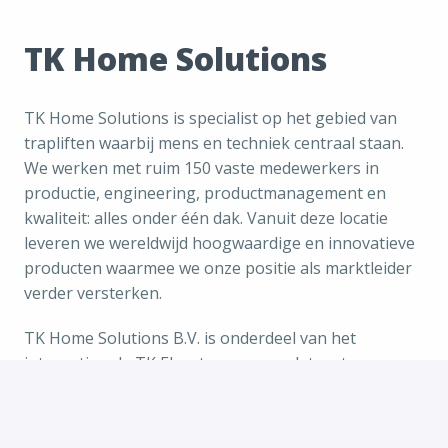
TK Home Solutions
TK Home Solutions is specialist op het gebied van 
trapliften waarbij mens en techniek centraal staan. 
We werken met ruim 150 vaste medewerkers in 
productie, engineering, productmanagement en 
kwaliteit: alles onder één dak. Vanuit deze locatie 
leveren we wereldwijd hoogwaardige en innovatieve 
producten waarmee we onze positie als marktleider 
verder versterken.
TK Home Solutions B.V. is onderdeel van het 
internationale TK Elevator concern dat met 
ca.160.000 medewerkers in meer dan 80 landen en 
beursnoteringen in diverse landen één van de 
grootste technologiebedrijven ter wereld is.