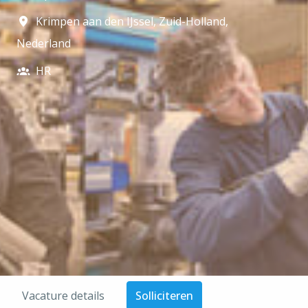
Krimpen aan den IJssel
,
Zuid-Holland
,
Nederland
HR
Vacature details
Solliciteren